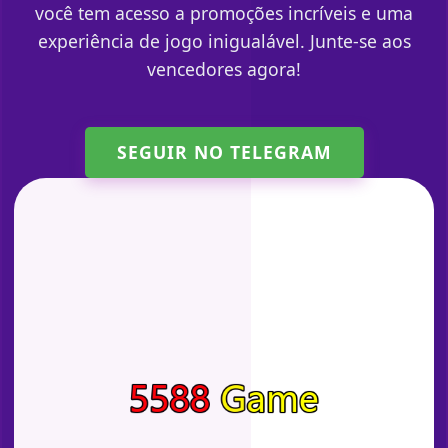
você tem acesso a promoções incríveis e uma
experiência de jogo inigualável. Junte-se aos
vencedores agora!
SEGUIR NO TELEGRAM