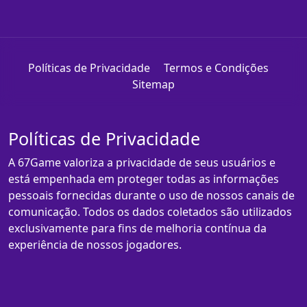
Políticas de Privacidade
Termos e Condições
Sitemap
Políticas de Privacidade
A 67Game valoriza a privacidade de seus usuários e
está empenhada em proteger todas as informações
pessoais fornecidas durante o uso de nossos canais de
comunicação. Todos os dados coletados são utilizados
exclusivamente para fins de melhoria contínua da
experiência de nossos jogadores.