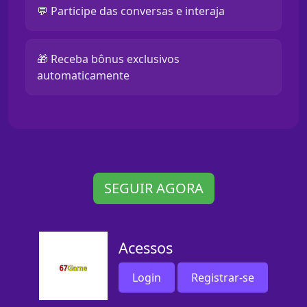
💬 Participe das conversas e interaja
🎁 Receba bônus exclusivos
automaticamente
SEGUIR AGORA
Acessos
Login
Registrar-se