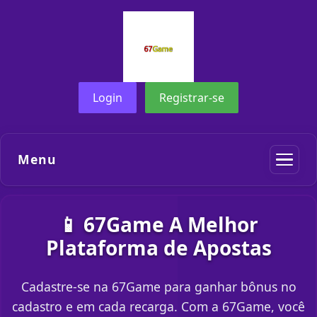
Login
Registrar-se
Menu
📱 67Game A Melhor
Plataforma de Apostas
Cadastre-se na 67Game para ganhar bônus no
cadastro e em cada recarga. Com a 67Game, você