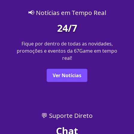
📢 Notícias em Tempo Real
24/7
Fique por dentro de todas as novidades,
promoções e eventos da 67Game em tempo
real!
Ver Notícias
💬 Suporte Direto
Chat