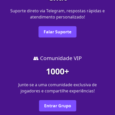
Suporte direto via Telegram, respostas rápidas e
atendimento personalizado!
Falar Suporte
👥 Comunidade VIP
1000+
Junte-se a uma comunidade exclusiva de
jogadores e compartilhe experiências!
Entrar Grupo