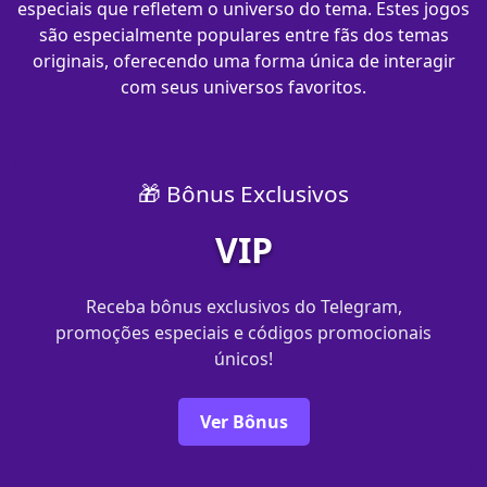
especiais que refletem o universo do tema. Estes jogos
são especialmente populares entre fãs dos temas
originais, oferecendo uma forma única de interagir
com seus universos favoritos.
🎁 Bônus Exclusivos
VIP
Receba bônus exclusivos do Telegram,
promoções especiais e códigos promocionais
únicos!
Ver Bônus